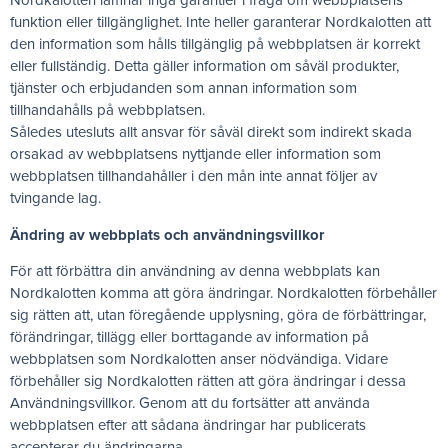
Nordkalotten lämnar inga garantier i fråga om webbplatsens
funktion eller tillgänglighet. Inte heller garanterar Nordkalotten att
den information som hålls tillgänglig på webbplatsen är korrekt
eller fullständig. Detta gäller information om såväl produkter,
tjänster och erbjudanden som annan information som
tillhandahålls på webbplatsen.
Således utesluts allt ansvar för såväl direkt som indirekt skada
orsakad av webbplatsens nyttjande eller information som
webbplatsen tillhandahåller i den mån inte annat följer av
tvingande lag.
Ändring av webbplats och användningsvillkor
För att förbättra din användning av denna webbplats kan
Nordkalotten komma att göra ändringar. Nordkalotten förbehåller
sig rätten att, utan föregående upplysning, göra de förbättringar,
förändringar, tillägg eller borttagande av information på
webbplatsen som Nordkalotten anser nödvändiga. Vidare
förbehåller sig Nordkalotten rätten att göra ändringar i dessa
Användningsvillkor. Genom att du fortsätter att använda
webbplatsen efter att sådana ändringar har publicerats
accepterar du ändringarna.